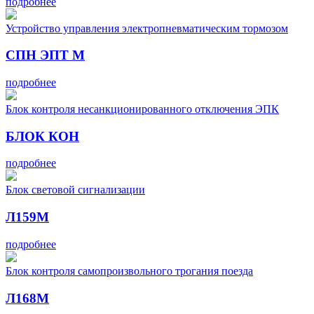
подробнее
Устройство управления электропневматическим тормозом
СПН ЭПТ М
подробнее
Блок контроля несанкционированного отключения ЭПК
БЛОК КОН
подробнее
Блок световой сигнализации
Л159М
подробнее
Блок контроля самопроизвольного трогания поезда
Л168М