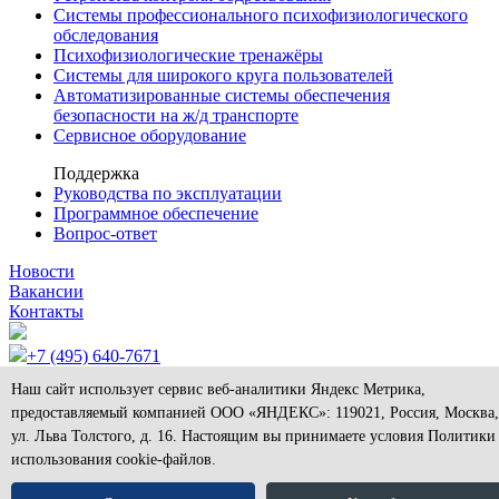
Системы профессионального психофизиологического
обследования
Психофизиологические тренажёры
Системы для широкого круга пользователей
Автоматизированные системы обеспечения
безопасности на ж/д транспорте
Сервисное оборудование
Поддержка
Руководства по эксплуатации
Программное обеспечение
Вопрос-ответ
Новости
Вакансии
Контакты
+7 (495) 640-7671
info@neurocom.ru
Наш сайт использует сервис веб-аналитики Яндекс Метрика,
© АО «Нейроком», 2026. Любое использование либо
предоставляемый компанией ООО «ЯНДЕКС»: 119021, Россия, Москва,
копирование материалов или подборки материалов сайта,
элементов дизайна и оформления допускается лишь с
ул. Льва Толстого, д. 16. Настоящим вы принимаете условия Политики
разрешения правообладателя и только со ссылкой на
использования cookie-файлов.
источник:
www.neurocom.ru