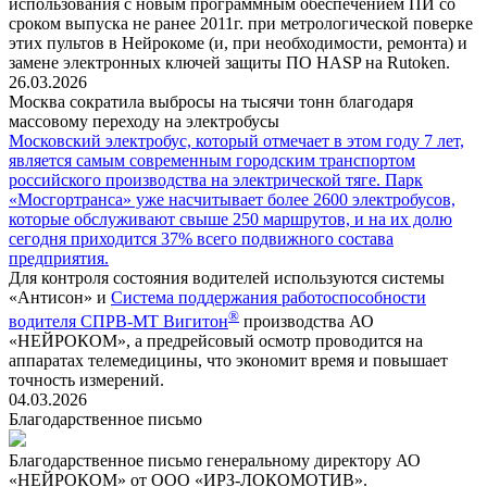
использования с новым программным обеспечением ПИ со
сроком выпуска не ранее 2011г. при метрологической поверке
этих пультов в Нейрокоме (и, при необходимости, ремонта) и
замене электронных ключей защиты ПО HASP на Rutoken.
26.03.2026
Москва сократила выбросы на тысячи тонн благодаря
массовому переходу на электробусы
Московский электробус, который отмечает в этом году 7 лет,
является самым современным городским транспортом
российского производства на электрической тяге. Парк
«Мосгортранса» уже насчитывает более 2600 электробусов,
которые обслуживают свыше 250 маршрутов, и на их долю
сегодня приходится 37% всего подвижного состава
предприятия.
Для контроля состояния водителей используются системы
«Антисон» и
Система поддержания работоспособности
®
водителя СПРВ-МТ Вигитон
производства АО
«НЕЙРОКОМ», а предрейсовый осмотр проводится на
аппаратах телемедицины, что экономит время и повышает
точность измерений.
04.03.2026
Благодарственное письмо
Благодарственное письмо генеральному директору АО
«НЕЙРОКОМ» от ООО «ИРЗ-ЛОКОМОТИВ».